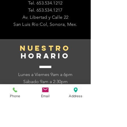
Tel.
653.534.1212
Tel.
653.534.1217
Av. Libertad y Calle 22
San Luis Río Col, Sonora, Mex.
nuestro
horario
Lunes a Viernes 9am a 6pm
Sábado 9am a 2:30pm
Domingo Cerrado
Phone
Email
Address
dudas y
cotizaciones